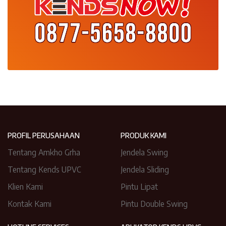
PROFIL PERUSAHAAN
PRODUK KAMI
Tentang Amkho Grha
Jendela Swing
Tentang Kends UPVC
Jendela Sliding
Klien Kami
Pintu Lipat
Kontak Kami
Pintu Double Swing