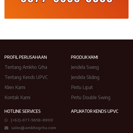
PROFIL PERUSAHAAN
PRODUK KAMI
Tentang Amkho Grha
Jendela Swing
Tentang Kends UPVC
Jendela Sliding
Klien Kami
Pintu Lipat
Kontak Kami
Pintu Double Swing
HOTLINE SERVICES
APLIKATOR KENDS UPVC
(+62)-877-5658-8800
sales@amkhogrha.com